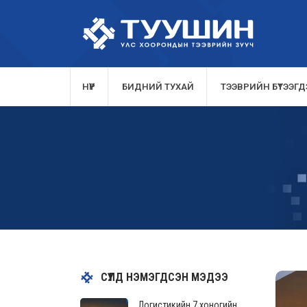
НҮҮР
БИДНИЙ ТУХАЙ
ТЭЭВРИЙН БҮТЭЭГДЭ
СҮҮЛД НЭМЭГДСЭН МЭДЭЭ
Логистикийн 7 хоногийн