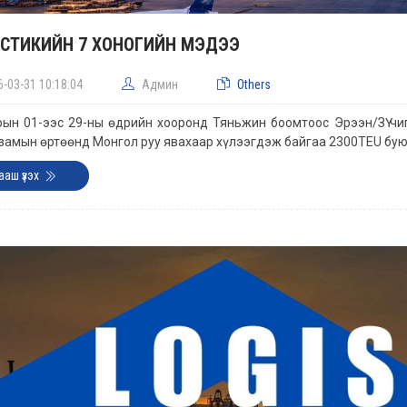
СТИКИЙН 7 ХОНОГИЙН МЭДЭЭ
6-03-31 10:18:04
Админ
Others
рын 01-ээс 29-ны өдрийн хооронд Тяньжин боомтоос Эрээн/ЗҮ чиг
замын өртөөнд Монгол руу явахаар хүлээгдэж байгаа 2300TEU бую
ааш үзэх