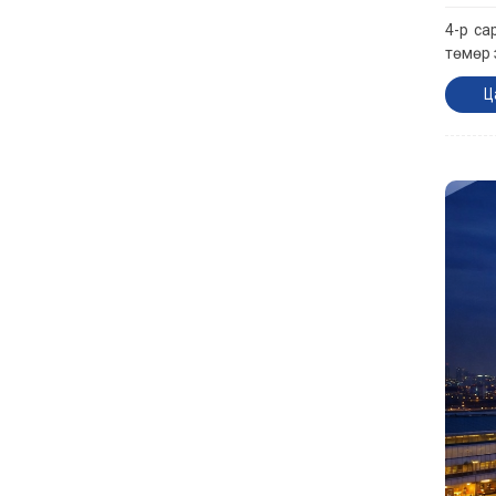
4-р са
төмөр 
Ц