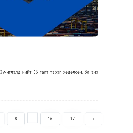
Ү чиглэлд нийт 36 галт тэрэг хөдөлсөн. ба энэ
...
8
16
17
»