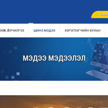
Замын
ХҮҮН, ҮЙЛЧИЛГЭЭ
ШИНЭ МЭДЭЭ
ХЭРЭГЛЭГЧИЙН БУЛАН
МЭДЭЭ МЭДЭЭЛЭЛ