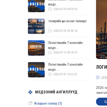
мэдэ ...
2026-07-24 09:26:59
тээврийн үнэ өссөн талаарх
...
2026-07-22 09:46:18
Логистикийн 7 хоногийн
мэдэ ...
2026-07-17 09:18:19
Логистикийн 7 хоногийн
ЛОГИ
мэдэ ...
2026-07-07 10:22:25
202
2026 о
МЭДЭЭНИЙ АНГИЛЛУУД
чингэл
Ц
Агаарын тээвэр (3)