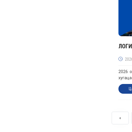
ЛОГИ
202
2026 о
хугаца
Ц
«