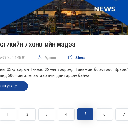
СТИКИЙН 7 ХОНОГИЙН МЭДЭЭ
6-03-25 14:48:01
Админ
Others
ны 03-р сарын 1-нээс 22-ны хооронд Тяньжин боомтоос Эрээн/З
анд 500 чингэлэг автаар ачигдан гарсан байна.
ааш үзэх
5
1
2
3
4
6
7