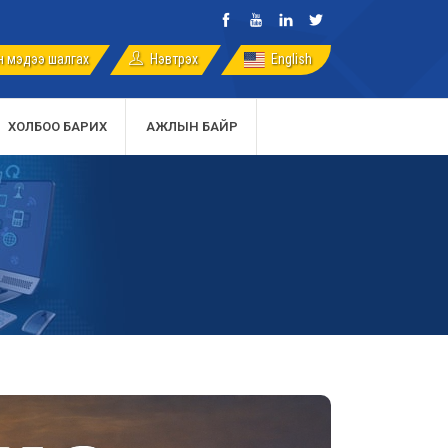
 мэдээ шалгах
English
Нэвтрэх
ХОЛБОО БАРИХ
АЖЛЫН БАЙР