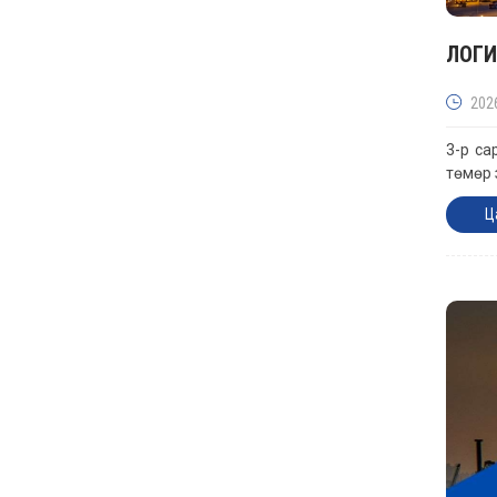
ЛОГИ
202
3-р са
төмөр 
Ц