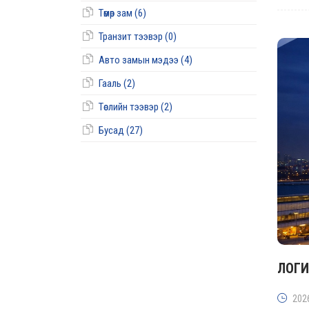
Төмөр зам (6)
Транзит тээвэр (0)
Авто замын мэдээ (4)
Гааль (2)
Төслийн тээвэр (2)
Бусад (27)
ЛОГИ
202