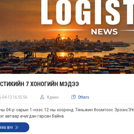
СТИКИЙН 7 ХОНОГИЙН МЭДЭЭ
6-04-13 16:55:56
Админ
Others
ны 04-р сарын 1-нээс 12-ны хооронд Тяньжин боомтоос Эрээн/ЗҮ ч
эг автаар ачигдан гарсан байна.
ааш үзэх