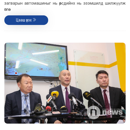
загварын автомашиныг нь өөрсдийнх нь эзэмшилд шилжүүлж
өглөө.
Цааш үзэх