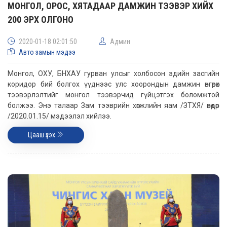
МОНГОЛ, ОРОС, ХЯТАДААР ДАМЖИН ТЭЭВЭР ХИЙХ
200 ЭРХ ОЛГОНО
2020-01-18 02:01:50
Админ
Авто замын мэдээ
Монгол, ОХУ, БНХАУ гурван улсыг холбосон эдийн засгийн
коридор бий болгох үүднээс улс хоорондын дамжин өнгөрөх
тээвэрлэлтийг монгол тээвэрчид гүйцэтгэх боломжтой
болжээ. Энэ талаар Зам тээврийн хөгжлийн яам /ЗТХЯ/ өнөөдөр
/2020.01.15/ мэдээлэл хийлээ.
Цааш үзэх