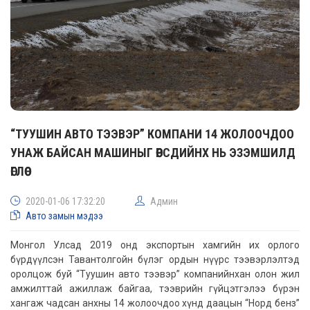
“ТУУШИН АВТО ТЭЭВЭР” КОМПАНИ 14 ЖОЛООЧДОО
УНАЖ БАЙСАН МАШИНЫГ ӨӨРСДИЙНХ НЬ ЭЗЭМШИЛД
ӨГЛӨӨ
2020-01-06 17:32:20
Админ
Авто замын мэдээ
Монгол Улсад 2019 онд экспортын хамгийн их орлого
бүрдүүлсэн Тавантолгойн бүлэг ордын нүүрс тээвэрлэлтэд
оролцож буй “Туушин авто тээвэр” компанийнхан олон жил
амжилттай ажиллаж байгаа, тээврийн гүйцэтгэлээ бүрэн
хангаж чадсан анхны 14 жолоочдоо хүнд даацын “Норд бенз”