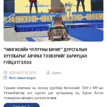
"ЧИНГИСИЙН ЧУЛУУНЫ БИЧИГ" ДУРСГАЛЫН
ХУУЛБАРЫГ АВЧРАХ ТЭЭВЭРИЙГ ХАРИУЦАН
ГҮЙЦЭТГЭЛЭЭ
2020-04-07 03:32:02
Админ
Авто замын мэдээ
Туушин компани нь энэхүү хуулбар бичээсийг ОХУ-с МУ-ын
Улаанбаатар хот хүртэл цаг хугацаанд нь, бүрэн бүтэн
тээвэрлэн авчирч, хүлээлгэн өглөө.
Цааш үзэх