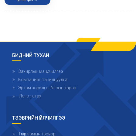
БИДНИЙ ТУХАЙ
Захирлын мэндчилгээ
Компанийн танилцуулга
Эрхэм зорилго, Алсын хараа
Лого татах
ТЭЭВРИЙН ҮЙЛЧИЛГЭЭ
Төмөр замын тээвэр