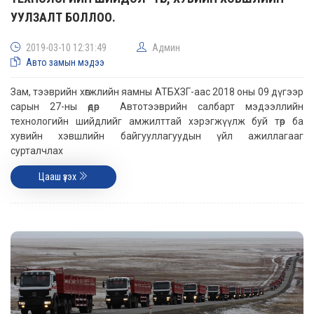
УУЛЗАЛТ БОЛЛОО.
2019-03-10 12:31:49
Админ
Авто замын мэдээ
Зам, тээврийн хөгжлийн яамны АТБХЗГ-аас 2018 оны 09 дүгээр
сарын 27-ны өдөр Автотээврийн салбарт мэдээллийн
технологийн шийдлийг амжилттай хэрэгжүүлж буй төр ба
хувийн хэвшлийн байгууллагуудын үйл ажиллагааг
сурталчлах
Цааш үзэх