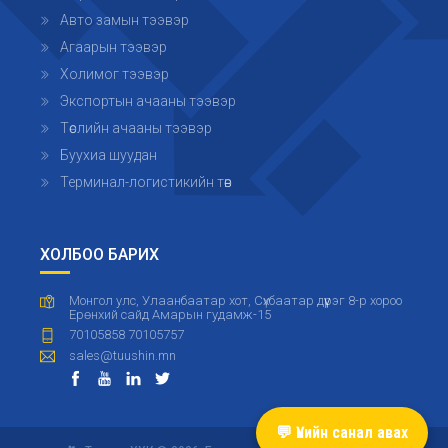
Авто замын тээвэр
Агаарын тээвэр
Холимог тээвэр
Экспортын ачааны тээвэр
Төслийн ачааны тээвэр
Буухиа шуудан
Терминал-логистикийн төв
ХОЛБОО БАРИХ
Монгол улс, Улаанбаатар хот, Сүхбаатар дүүрэг 8-р хороо
Ерөнхий сайд Амарын гудамж-15
70105858 70105757
sales@tuushin.mn
💬 Үнийн санал авах