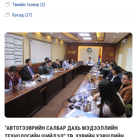
Төслийн тээвэр (2)
Бусад (27)
"АВТОТЭЭВРИЙН САЛБАР ДАХЬ МЭДЭЭЛЛИЙН
ТЕХНОЛОГИЙН ШИЙДЭЛ" ТӨР, ХУВИЙН ХЭВШЛИЙН