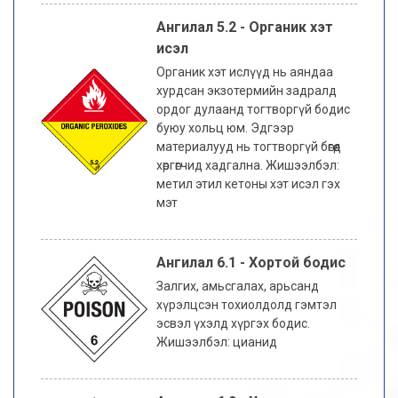
Ангилал 5.2 - Органик хэт
исэл
Органик хэт ислүүд нь аяндаа
хурдсан экзотермийн задралд
ордог дулаанд тогтворгүй бодис
буюу хольц юм. Эдгээр
материалууд нь тогтворгүй бөгөөд
хөргөгчид хадгална. Жишээлбэл:
метил этил кетоны хэт исэл гэх
мэт
Ангилал 6.1 - Хортой бодис
Залгих, амьсгалах, арьсанд
хүрэлцсэн тохиолдолд гэмтэл
эсвэл үхэлд хүргэх бодис.
Жишээлбэл: цианид