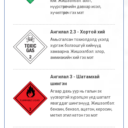
юм. Жишээлбэл: азот,
нүүрстөрөгчийн давхар исэл,
хүчилтөрөгч гэх мэт
Ангилал 2.3 - Хортой хий
Амьсгалсан тохиолдолд үхэлд
хүргэж болзошгүй хийнүүд
хамаарна. Жишээлбэл: хлор,
аммиакийн хий гэх мэт
Ангилал 3 - Шатамхай
шингэн
Агаар дахь уур нь галын эх
үүсвэртэй хүрэлцэх үед шаталт
явагддаг шингэнүүд. Жишээлбэл:
бензин, бензол, ацетон, керосин,
метил этил кетон гэх мэт