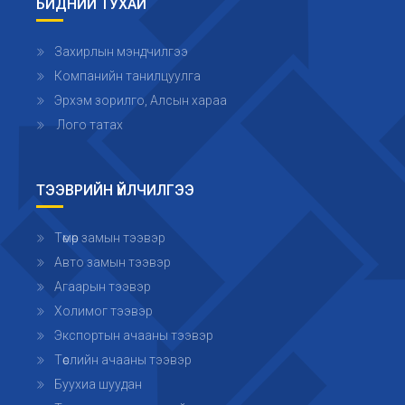
БИДНИЙ ТУХАЙ
Захирлын мэндчилгээ
Компанийн танилцуулга
Эрхэм зорилго, Алсын хараа
Лого татах
ТЭЭВРИЙН ҮЙЛЧИЛГЭЭ
Төмөр замын тээвэр
Авто замын тээвэр
Агаарын тээвэр
Холимог тээвэр
Экспортын ачааны тээвэр
Төслийн ачааны тээвэр
Буухиа шуудан