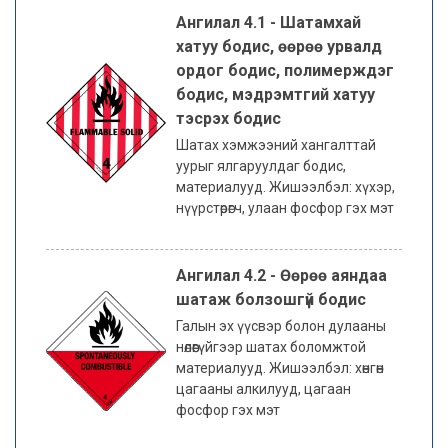
Ангилал 4.1 - Шатамхай
хатуу бодис, өөрөө урвалд
ордог бодис, полимерждэг
бодис, мэдрэмтгий хатуу
тэсрэх бодис
Шатах хэмжээний хангалттай
уурыг ялгаруулдаг бодис,
материалууд. Жишээлбэл: хүхэр,
нүүрстөрөгч, улаан фосфор гэх мэт
Ангилал 4.2 - Өөрөө аяндаа
шатаж болзошгүй бодис
Галын эх үүсвэр болон дулааны
нөлөөгүйгээр шатах боломжтой
материалууд. Жишээлбэл: хөнгөн
цагааны алкилууд, цагаан
фосфор гэх мэт