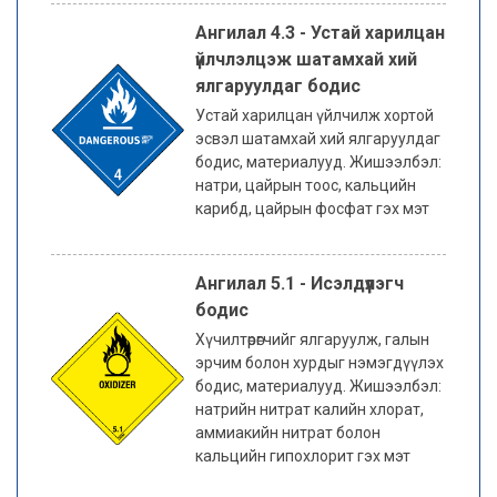
Ангилал 4.3 - Устай харилцан
үйлчлэлцэж шатамхай хий
ялгаруулдаг бодис
Устай харилцан үйлчилж хортой
эсвэл шатамхай хий ялгаруулдаг
бодис, материалууд. Жишээлбэл:
натри, цайрын тоос, кальцийн
карибд, цайрын фосфат гэх мэт
Ангилал 5.1 - Исэлдүүлэгч
бодис
Хүчилтөрөгчийг ялгаруулж, галын
эрчим болон хурдыг нэмэгдүүлэх
бодис, материалууд. Жишээлбэл:
натрийн нитрат калийн хлорат,
аммиакийн нитрат болон
кальцийн гипохлорит гэх мэт