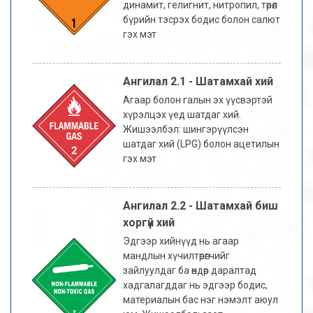
динамит, гелигнит, нитропил, төрөл
бүрийн тэсрэх бодис болон салют
гэх мэт
Ангилал 2.1 - Шатамхай хий
Агаар болон галын эх үүсвэртэй
хүрэлцэх үед шатдаг хий.
Жишээлбэл: шингэрүүлсэн
шатдаг хий (LPG) болон ацетилын
гэх мэт
Ангилал 2.2 - Шатамхай биш
хоргүй хий
Эдгээр хийнүүд нь агаар
мандлын хүчилтөрөгчийг
зайлуулдаг ба өндөр даралтад
хадгалагддаг нь эдгээр бодис,
материалын бас нэг нэмэлт аюул