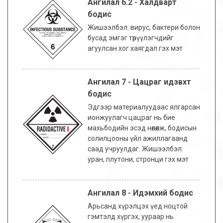
Ангилал 6.2 - Халдварт
бодис
Жишээлбэл: вирус, бактери болон
бусад эмгэг төрүүлэгчдийг
агуулсан хог хаягдал гэх мэт
Ангилал 7 - Цацраг идэвхт
бодис
Эдгээр материалуудаас ялгарсан
ионжуулагч цацраг нь бие
махьбодийн эсэд нөлөөлж, бодисын
солилцооны үйл ажиллагаанд
саад учруулдаг. Жишээлбэл:
уран, плутони, стронци гэх мэт
Ангилал 8 - Идэмхий бодис
Арьсанд хүрэлцэх үед ноцтой
гэмтэлд хүргэх, уураар нь