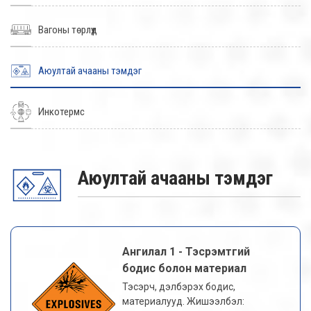
Вагоны төрлүүд
Аюултай ачааны тэмдэг
Инкотермс
Аюултай ачааны тэмдэг
Ангилал 1 - Тэсрэмтгий
бодис болон материал
Тэсэрч, дэлбэрэх бодис,
материалууд. Жишээлбэл: