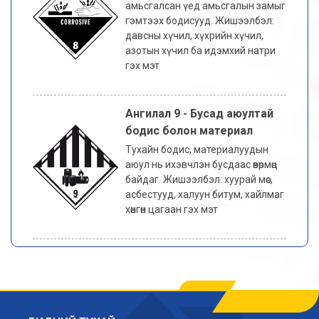
амьсгалсан үед амьсгалын замыг
гэмтээх бодисууд. Жишээлбэл:
давсны хүчил, хүхрийн хүчил,
азотын хүчил ба идэмхий натри
гэх мэт
Ангилал 9 - Бусад аюултай
бодис болон материал
Тухайн бодис, материалуудын
аюул нь ихэвчлэн бусдаас өвөрмөц
байдаг. Жишээлбэл: хуурай мөс,
асбестууд, халуун битум, хайлмаг
хөнгөн цагаан гэх мэт