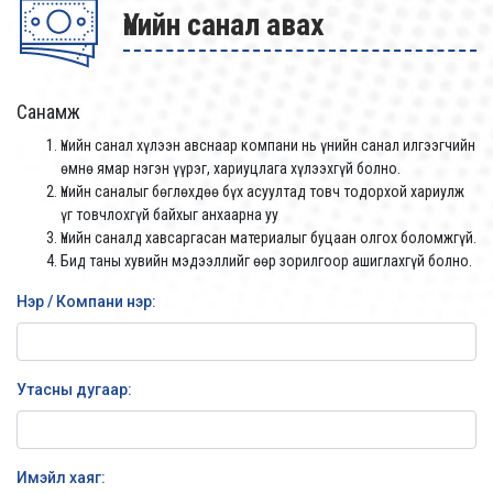
Үнийн санал авах
Санамж
Үнийн санал хүлээн авснаар компани нь үнийн санал илгээгчийн
өмнө ямар нэгэн үүрэг, хариуцлага хүлээхгүй болно.
Үнийн саналыг бөглөхдөө бүх асуултад товч тодорхой хариулж
үг товчлохгүй байхыг анхаарна уу
Үнийн саналд хавсаргасан материалыг буцаан олгох боломжгүй.
Бид таны хувийн мэдээллийг өөр зорилгоор ашиглахгүй болно.
Нэр / Компани нэр:
Утасны дугаар:
Имэйл хаяг: