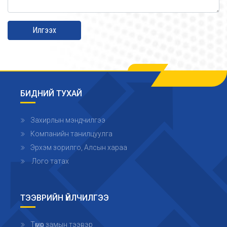
Илгээх
БИДНИЙ ТУХАЙ
Захирлын мэндчилгээ
Компанийн танилцуулга
Эрхэм зорилго, Алсын хараа
Лого татах
ТЭЭВРИЙН ҮЙЛЧИЛГЭЭ
Төмөр замын тээвэр