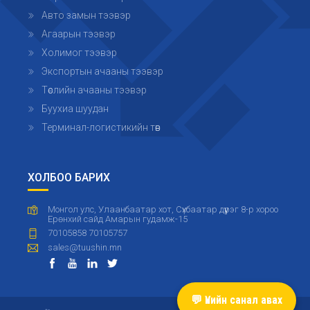
Авто замын тээвэр
Агаарын тээвэр
Холимог тээвэр
Экспортын ачааны тээвэр
Төслийн ачааны тээвэр
Буухиа шуудан
Терминал-логистикийн төв
ХОЛБОО БАРИХ
Монгол улс, Улаанбаатар хот, Сүхбаатар дүүрэг 8-р хороо
Ерөнхий сайд Амарын гудамж-15
70105858 70105757
sales@tuushin.mn
💬 Үнийн санал авах