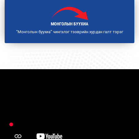
“Монголын буухиа” чингэлэг тээврийн хурдан галт тэрэг