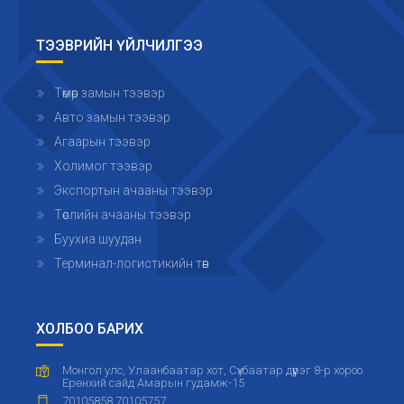
ТЭЭВРИЙН ҮЙЛЧИЛГЭЭ
Төмөр замын тээвэр
Авто замын тээвэр
Агаарын тээвэр
Холимог тээвэр
Экспортын ачааны тээвэр
Төслийн ачааны тээвэр
Буухиа шуудан
Терминал-логистикийн төв
ХОЛБОО БАРИХ
Монгол улс, Улаанбаатар хот, Сүхбаатар дүүрэг 8-р хороо
Ерөнхий сайд Амарын гудамж-15
70105858 70105757