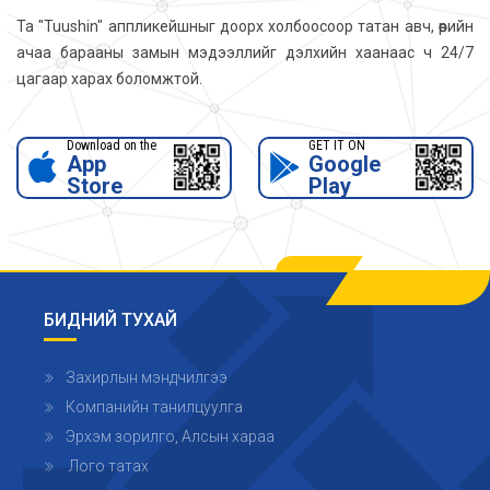
Та "Tuushin" аппликейшныг доорх холбоосоор татан авч, өөрийн
ачаа барааны замын мэдээллийг дэлхийн хаанаас ч 24/7
цагаар харах боломжтой.
Download on the
GET IT ON
App
Google
Store
Play
БИДНИЙ ТУХАЙ
Захирлын мэндчилгээ
Компанийн танилцуулга
Эрхэм зорилго, Алсын хараа
Лого татах