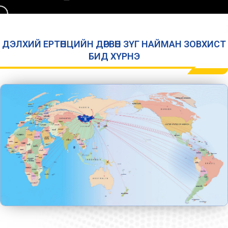
ДЭЛХИЙ ЕРТӨНЦИЙН ДӨРВӨН ЗҮГ НАЙМАН ЗОВХИСТ
БИД ХҮРНЭ