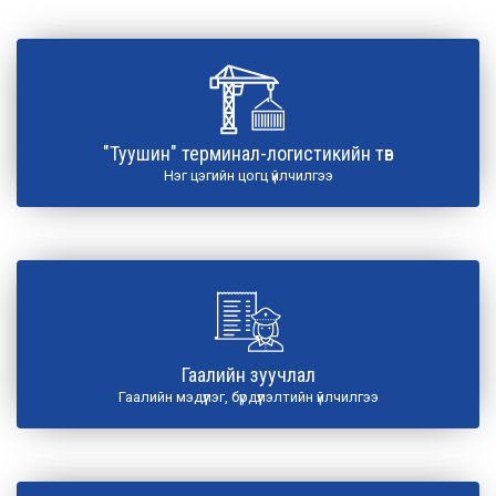
"Туушин" терминал-логистикийн төв
Нэг цэгийн цогц үйлчилгээ
Гаалийн зуучлал
Гаалийн мэдүүлэг, бүрдүүлэлтийн үйлчилгээ