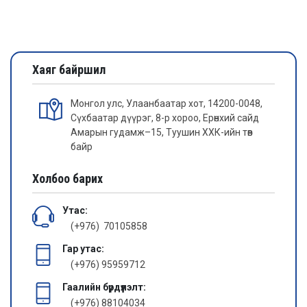
Хаяг байршил
Монгол улс, Улаанбаатар хот, 14200-0048,
Сүхбаатар дүүрэг, 8-р хороо, Ерөнхий сайд
Амарын гудамж–15, Туушин ХХК-ийн төв
байр
Холбоо барих
Утас:
(+976) 70105858
Гар утас:
(+976) 95959712
Гаалийн бүрдүүлэлт:
(+976) 88104034