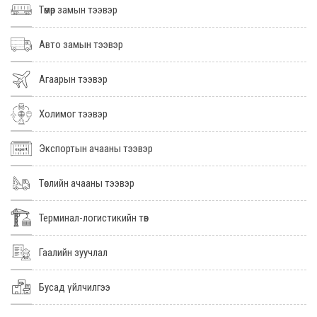
Төмөр замын тээвэр
Авто замын тээвэр
Агаарын тээвэр
Холимог тээвэр
Экспортын ачааны тээвэр
Төслийн ачааны тээвэр
Терминал-логистикийн төв
Гаалийн зуучлал
Бусад үйлчилгээ