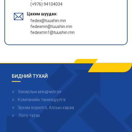
(+976) 94104034
Цахим шуудан:
fedex@tuushin.mn
fedexmn@tuushin.mn
fedexmn1@tuushin.mn
БИДНИЙ ТУХАЙ
Захирлын мэндчилгээ
Компанийн танилцуулга
Эрхэм зорилго, Алсын хараа
Лого татах