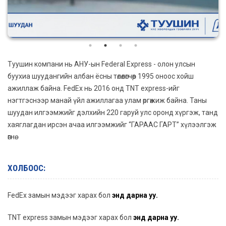
Туушин компани нь АНУ-ын Federal Express - олон улсын
буухиа шуудангийн албан ёсны төлөөлөгчөөр 1995 оноос хойш
ажиллаж байна. FedEx нь 2016 онд TNT express-ийг
нэгтгэснээр манай үйл ажиллагаа улам өргөжиж байна. Таны
шуудан илгээмжийг дэлхийн 220 гаруй улс оронд хүргэж, танд
хаяглагдан ирсэн ачаа илгээмжийг “ГАРААС ГАРТ” хүлээлгэж
өгнө.
ХОЛБООС:
FedEx замын мэдээг харах бол
энд дарна уу.
TNT express замын мэдээг харах бол
энд дарна уу.