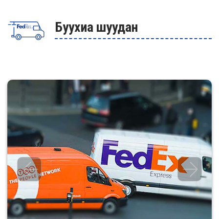
Буухиа шуудан