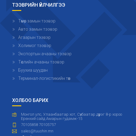
ТЭЭВРИЙН ҮЙЛЧИЛГЭЭ
Төмөр замын тээвэр
Авто замын тээвэр
Агаарын тээвэр
Холимог тээвэр
Экспортын ачааны тээвэр
Төслийн ачааны тээвэр
Буухиа шуудан
Терминал-логистикийн төв
ХОЛБОО БАРИХ
Монгол улс, Улаанбаатар хот, Сүхбаатар дүүрэг 8-р хороо
Ерөнхий сайд Амарын гудамж-15
70105858 70105757
sales@tuushin.mn