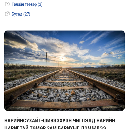
Төслийн тээвэр (2)
Бусад (27)
НАРИЙНСУХАЙТ-ШИВЭЭХҮРЭН ЧИГЛЭЛД НАРИЙН
ЦАРИГТАЙ ТӨМӨР ЗАМ БАРИХЫГ ДЭМЖЛЭЭ