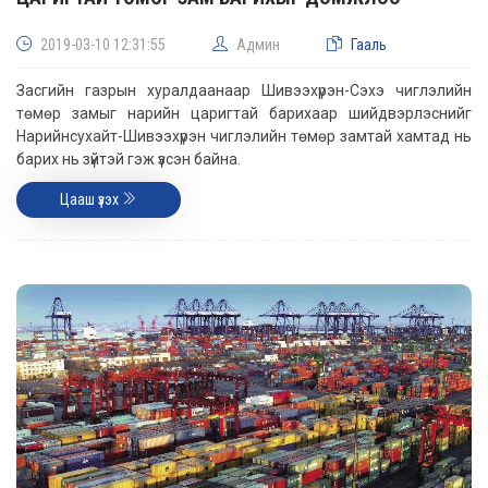
2019-03-10 12:31:55
Админ
Гааль
Засгийн газрын хуралдаанаар Шивээхүрэн-Сэхэ чиглэлийн
төмөр замыг нарийн царигтай барихаар шийдвэрлэснийг
Нарийнсухайт-Шивээхүрэн чиглэлийн төмөр замтай хамтад нь
барих нь зүйтэй гэж үзсэн байна.
Цааш үзэх