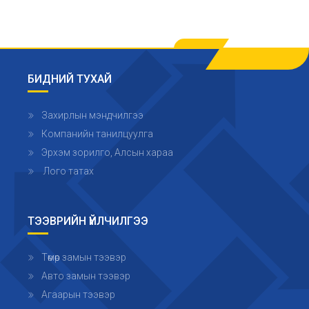
БИДНИЙ ТУХАЙ
Захирлын мэндчилгээ
Компанийн танилцуулга
Эрхэм зорилго, Алсын хараа
Лого татах
ТЭЭВРИЙН ҮЙЛЧИЛГЭЭ
Төмөр замын тээвэр
Авто замын тээвэр
Агаарын тээвэр