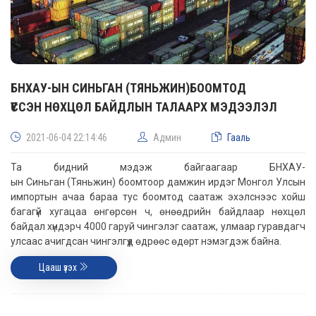
БНХАУ-ЫН СИНЬГАН (ТЯНЬЖИН)БООМТОД
ҮҮССЭН НӨХЦӨЛ БАЙДЛЫН ТАЛААРХ МЭДЭЭЛЭЛ
2021-06-04 22:14:46
Админ
Гааль
Та бидний мэдэж байгаагаар БНХАУ-
ын Синьган (Тяньжин) боомтоор дамжин ирдэг Монгол Улсын
импортын ачаа бараа тус боомтод саатаж эхэлснээс хойш
багагүй хугацаа өнгөрсөн ч, өнөөдрийн байдлаар нөхцөл
байдал хүндэрч 4000 гаруй чингэлэг саатаж, улмаар гуравдагч
улсаас ачигдсан чингэлгүүд өдрөөс өдөрт нэмэгдэж байна.
Цааш үзэх