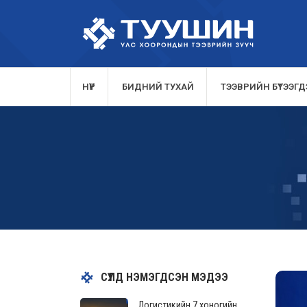
НҮҮР
БИДНИЙ ТУХАЙ
ТЭЭВРИЙН БҮТЭЭГДЭ
СҮҮЛД НЭМЭГДСЭН МЭДЭЭ
Логистикийн 7 хоногийн