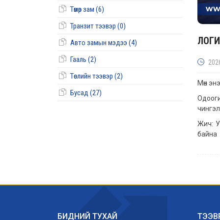
Төмөр зам (6)
Транзит тээвэр (0)
ЛОГИ
Авто замын мэдээ (4)
Гааль (2)
202
Төслийн тээвэр (2)
Мөн эн
Бусад (27)
Одооги
чингэл
Жич: У
байна
БИДНИЙ ТУХАЙ
ТЭЭВ