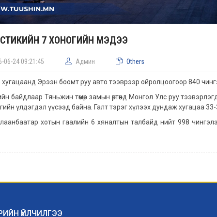
СТИКИЙН 7 ХОНОГИЙН МЭДЭЭ
6-06-24 09:21:45
Админ
Others
э хугацаанд Эрээн боомт руу авто тээврээр ойролцоогоор 840 чинг
йн байдлаар Тяньжин төмөр замын өртөөнд Монгол Улс руу тээвэрлэг
гийн үлдэгдэл үүсээд байна. Галт тэрэг хүлээх дундаж хугацаа 33-
лаанбаатар хотын гаалийн 6 хяналтын талбайд нийт 998 чингэлэг
РИЙН ҮЙЛЧИЛГЭЭ