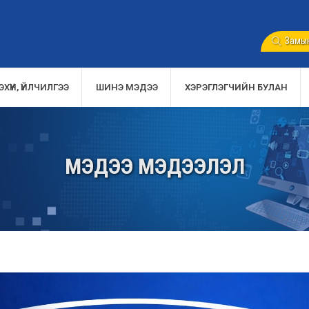
Замын
ХҮҮН, ҮЙЛЧИЛГЭЭ
ШИНЭ МЭДЭЭ
ХЭРЭГЛЭГЧИЙН БУЛАН
МЭДЭЭ МЭДЭЭЛЭЛ