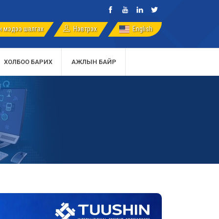
 мэдээ шалгах
English
Нэвтрэх
ХОЛБОО БАРИХ
АЖЛЫН БАЙР