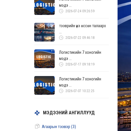
мэдэ ...
2026-07-24 09:26:59
тээврийн үнэ өссөн талаарх
...
2026-07-22 09:46:18
Логистикийн 7 хоногийн
мэдэ ...
2026-07-17 09:18:19
Логистикийн 7 хоногийн
мэдэ ...
2026-07-07 10:22:25
МЭДЭЭНИЙ АНГИЛЛУУД
Агаарын тээвэр (3)