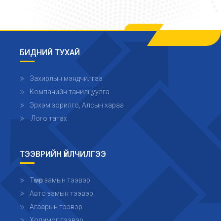
БИДНИЙ ТУХАЙ
Захирлын мэндчилгээ
Компанийн танилцуулга
Эрхэм зорилго, Алсын хараа
Лого татах
ТЭЭВРИЙН ҮЙЛЧИЛГЭЭ
Төмөр замын тээвэр
Авто замын тээвэр
Агаарын тээвэр
Холимог тээвэр