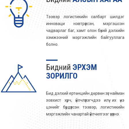
Тээвэр логистикийн салбарт шилдэг
инноваци нэвтрүүлсэн, мэргэшсэн
чадварлаг баг, хамт олон бүхий дэлхийн
хэмжээний мэргэжлийн байгууллага
болно.
Бидний
ЭРХЭМ
ЗОРИЛГО
Бид дэлхий ертөнцийн дөрвөн зүг найман
зовхист хүрч, үйлчлүүлэгчдээ илүү их үнэ
цэнийг бүрдүүлсэн тээвэр, логистикийн
мэргэжлийн чанартай үйлчилгээг үзүүлнэ.