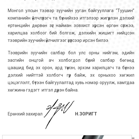
Монгол улсын тээвэр зуучийн ууган байгууллага “Туушин”
компанийн үйлчлүүлэгч та бүхнийхээ итгэлээр жигүүрлэн дэлхий
ертөнцийн дөрвөн зүг найман зовхист хүрсэн өргөн сүлжээ,
харилцаа холбоог бий болгож, дэлхийн жишигт нийцсэн
тээврийн зуучийн үйлчилгээг үзүүлсээр ирсэн билээ.
Тээврийн зуучийн салбар бол улс орны нийгэм, эдийн
засгийн онцгой ач холбогдол бүхий салбар бөгөөд
цаашид бид эх орон, ард түмэн, эрхэм харилцагч та бүхнээ
дэлхий нийттэй холбогч гүүр байж, эх орныхоо хөгжил
цэцэглэлт, бүтээн байгуулалтад хувь нэмэр оруулж, хамтдаа
хөгжинө гэдэгт итгэл дүүрэн байна.
Ерөнхий захирал
Н.ЗОРИГТ