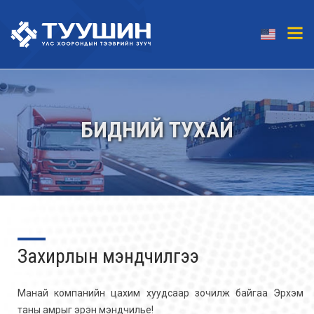
БИДНИЙ ТУХАЙ
Захирлын мэндчилгээ
Манай компанийн цахим хуудсаар зочилж байгаа Эрхэм
таны амрыг эрэн мэндчилье!