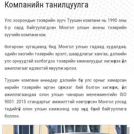
Компанийн танилцуулга
Улс хоорондын тээврийн зууч Туушин компани нь 1990 оны
6-р сард байгуулагдсан Монгол улсын анхны тээврийн
зуучийн компани юм.
Өнгөрсөн хугацаанд бид Монгол улсын гадаад худалдаа,
эдийн засгийн тээврийн эрэлт, шаардлагыг хангах, дэлхийн
улс орнуудтай холбогдох тээврийн замналуудыг хөгжүүлэх үйл
ажиллагааг идэвхтэй явуулж ирлээ.
Туушин компани өнөөдөр дэлхийн бүх улс орныг хамарсан
өөрийн тээврийн өргөн сүлжээг бий болгон хөгжүүлж, үйл
ажиллагаандаа олон улсын чанарын менежментийн ISO
9001: 2015 стандартыг амжилттай нэвтрүүлсэн Монгол улсад
төдийгүй олон улсын хэмжээнд нэр хүнд бүхий байгууллага
боллоо.