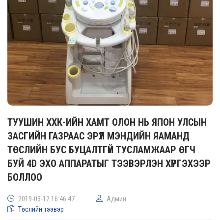
ТУУШИН ХХК-ИЙН ХАМТ ОЛОН НЬ ЯПОН УЛСЫН
ЗАСГИЙН ГАЗРААС ЭРҮҮЛ МЭНДИЙН ЯАМАНД
ТӨСЛИЙН БУС БУЦАЛТГҮЙ ТУСЛАМЖААР ӨГЧ
БУЙ 4D ЭХО АППАРАТЫГ ТЭЭВЭРЛЭН ХҮРГЭХЭЭР
БОЛЛОО
2019-03-12 16:46:47
Админ
Төслийн тээвэр