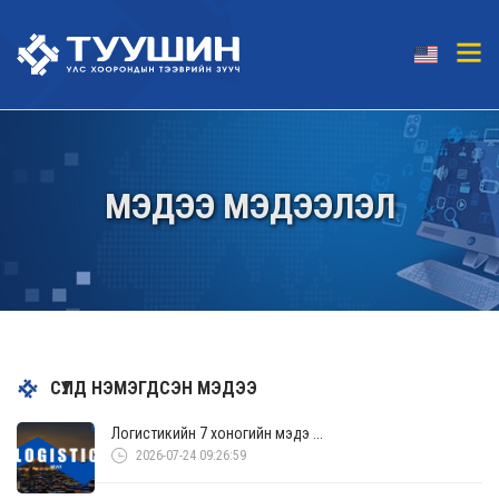
МЭДЭЭ МЭДЭЭЛЭЛ
СҮҮЛД НЭМЭГДСЭН МЭДЭЭ
Логистикийн 7 хоногийн мэдэ ...
2026-07-24 09:26:59