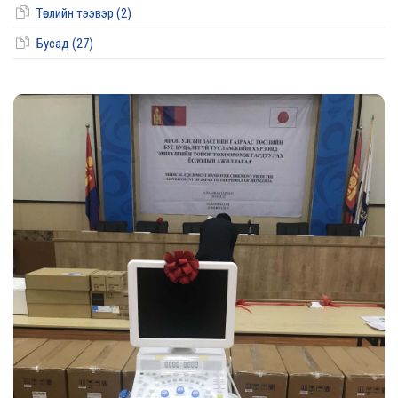
Төслийн тээвэр (2)
Бусад (27)