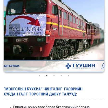
“МОНГОЛЫН БУУХИА” ЧИНГЭЛЭГ ТЭЭВРИЙН
ХУРДАН ГАЛТ ТЭРЭГНИЙ ДАВУУ ТАЛУУД:
Европын орнуудаас бараа бүтээгдэхүүнийг богино