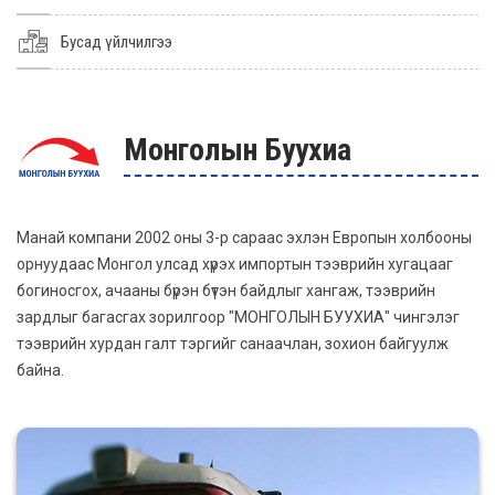
Бусад үйлчилгээ
Монголын Буухиа
Манай компани 2002 оны 3-р сараас эхлэн Европын холбооны
орнуудаас Монгол улсад хүрэх импортын тээврийн хугацааг
богиносгох, ачааны бүрэн бүтэн байдлыг хангаж, тээврийн
зардлыг багасгах зорилгоор "МОНГОЛЫН БУУХИА" чингэлэг
тээврийн хурдан галт тэргийг санаачлан, зохион байгуулж
байна.