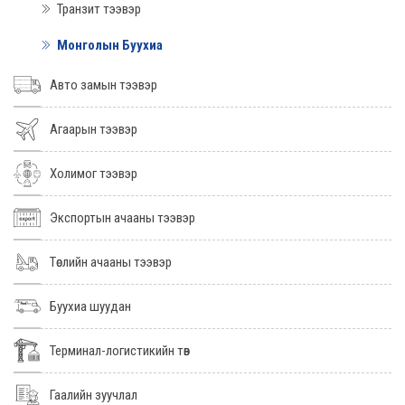
Транзит тээвэр
Монголын Буухиа
Авто замын тээвэр
Агаарын тээвэр
Холимог тээвэр
Экспортын ачааны тээвэр
Төслийн ачааны тээвэр
Буухиа шуудан
Терминал-логистикийн төв
Гаалийн зуучлал