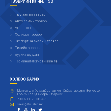
ТЭЭВРИЙН ҮЙЛЧИЛГЭЭ
Төмөр замын тээвэр
Авто замын тээвэр
Агаарын тээвэр
Холимог тээвэр
Экспортын ачааны тээвэр
Төслийн ачааны тээвэр
Буухиа шуудан
Терминал-логистикийн төв
ХОЛБОО БАРИХ
Монгол улс, Улаанбаатар хот, Сүхбаатар дүүрэг 8-р хороо
Ерөнхий сайд Амарын гудамж-15
70105858 70105757
sales@tuushin.mn