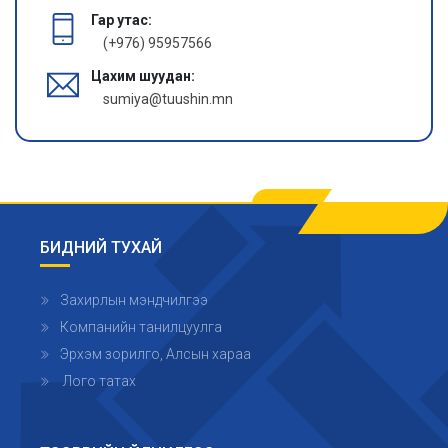
Гар утас:
(+976) 95957566
Цахим шуудан:
sumiya@tuushin.mn
БИДНИЙ ТУХАЙ
Захирлын мэндчилгээ
Компанийн танилцуулга
Эрхэм зорилго, Алсын хараа
Лого татах