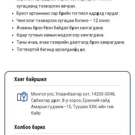
хугацаанд тээвэрлэн авчрах.
Брест өртөөнөөс сар бүрийн тогтмол өдрүүдэд гардаг.
Чингэлэг тээвэрлэх хугацаа богино – 12 хоног.
Ачааны бүрэн бүтэн байдал бүрэн хангагдана.
Өдөр тутмын замын мэдээгээр хангагдана.
Таны ачаа, ачаа тээврийн даатгалд бүрэн хамрагдана.
Тогтвортой бөгөөд өрсөлдөхүйц үнэ.
Хаяг байршил
Монгол улс, Улаанбаатар хот, 14200-0048,
Сүхбаатар дүүрэг, 8-р хороо, Ерөнхий сайд
Амарын гудамж–15, Туушин ХХК-ийн төв
байр
Холбоо барих