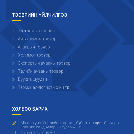
ТЭЭВРИЙН ҮЙЛЧИЛГЭЭ
Төмөр замын тээвэр
Авто замын тээвэр
Агаарын тээвэр
Холимог тээвэр
Экспортын ачааны тээвэр
Төслийн ачааны тээвэр
Буухиа шуудан
Терминал-логистикийн төв
ХОЛБОО БАРИХ
Монгол улс, Улаанбаатар хот, Сүхбаатар дүүрэг 8-р хороо
Ерөнхий сайд Амарын гудамж-15
70105858 70105757