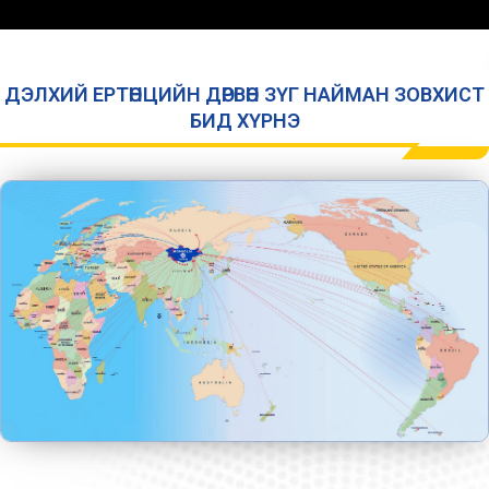
ДЭЛХИЙ ЕРТӨНЦИЙН ДӨРВӨН ЗҮГ НАЙМАН ЗОВХИСТ
БИД ХҮРНЭ