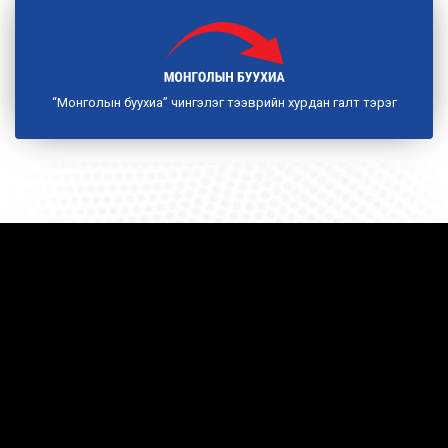
“Монголын буухиа” чингэлэг тээврийн хурдан галт тэрэг