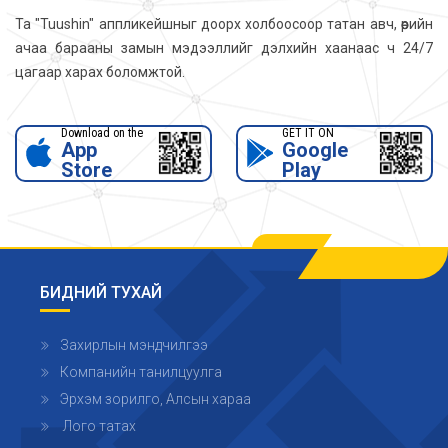
Та "Tuushin" аппликейшныг доорх холбоосоор татан авч, өөрийн
ачаа барааны замын мэдээллийг дэлхийн хаанаас ч 24/7
цагаар харах боломжтой.
Download on the
GET IT ON
App
Google
Store
Play
БИДНИЙ ТУХАЙ
Захирлын мэндчилгээ
Компанийн танилцуулга
Эрхэм зорилго, Алсын хараа
Лого татах