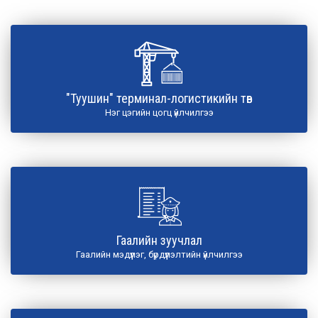
"Туушин" терминал-логистикийн төв
Нэг цэгийн цогц үйлчилгээ
Гаалийн зуучлал
Гаалийн мэдүүлэг, бүрдүүлэлтийн үйлчилгээ